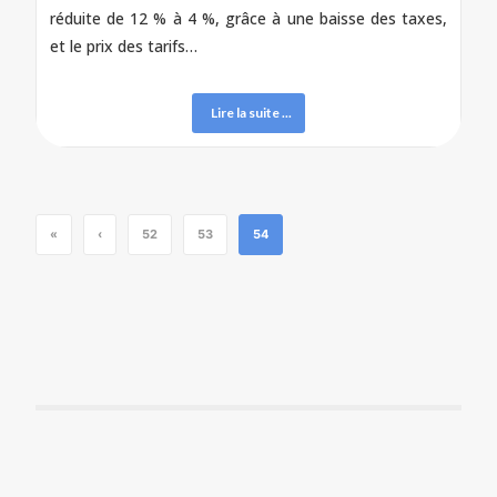
réduite de 12 % à 4 %, grâce à une baisse des taxes,
et le prix des tarifs…
Lire la suite ...
«
‹
52
53
54