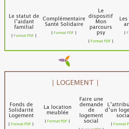
Le
Le statut de
dispositif
Complémentaire
Les
l’aidant
Mon
Santé Solidaire
an
familial
parcours
psy
|
Format PDF
|
|
F
|
Format PDF
|
|
Format PDF
|
| LOGEMENT |
Faire une
Fonds de
demande
L’attrib
La location
Solidarité
de
d’un log
meublée
Logement
logement
socia
social
|
Format PDF
|
|
Format PDF
|
|
Format 