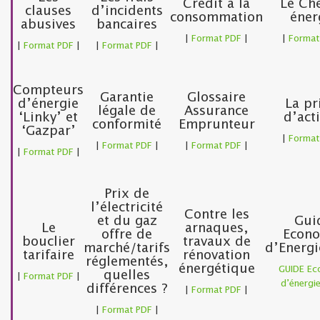
Crédit à la
Le Ch
clauses
d’incidents
consommation
éner
abusives
bancaires
|
Format PDF
|
|
Format
|
Format PDF
|
|
Format PDF
|
Compteurs
Garantie
Glossaire
d’énergie
La p
légale de
Assurance
‘Linky’ et
d’acti
conformité
Emprunteur
‘Gazpar’
|
Format
|
Format PDF
|
|
Format PDF
|
|
Format PDF
|
Prix de
l’électricité
Contre les
et du gaz
Gui
Le
arnaques,
offre de
Econ
bouclier
travaux de
marché/tarifs
d’Energ
tarifaire
rénovation
réglementés,
énergétique
GUIDE Ec
quelles
|
Format PDF
|
d’énergi
différences ?
|
Format PDF
|
|
Format PDF
|