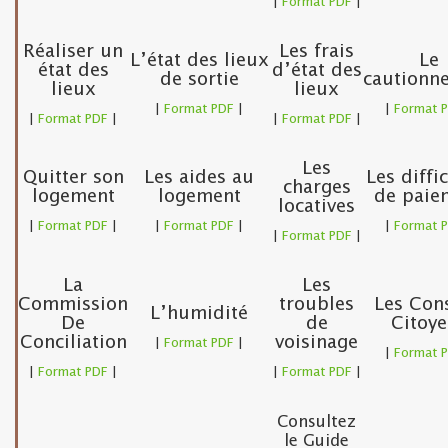
|
Format PDF
|
Réaliser un
Les frais
L’état des lieux
Le
état des
d’état des
de sortie
cautionn
lieux
lieux
|
Format PDF
|
|
Format 
|
Format PDF
|
|
Format PDF
|
Les
Quitter son
Les aides au
Les diffi
charges
logement
logement
de paie
locatives
|
Format PDF
|
|
Format PDF
|
|
Format 
|
Format PDF
|
La
Les
Commission
troubles
Les Cons
L’humidité
De
de
Citoye
Conciliation
voisinage
|
Format PDF
|
|
Format 
|
Format PDF
|
|
Format PDF
|
Consultez
le Guide