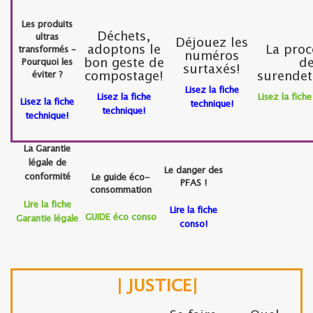
Les produits
Déchets,
ultras
Déjouez les
adoptons le
La pro
transformés –
numéros
bon geste de
d
Pourquoi les
surtaxés!
éviter ?
compostage!
surende
Lisez la fiche
Lisez la fiche
Lisez la fich
Lisez la fiche
technique!
technique!
technique!
La Garantie
légale de
Le danger des
conformité
Le guide éco-
PFAS !
consommation
Lire la fiche
Lire la fiche
GUIDE éco conso
Garantie légale
conso!
| JUSTICE|