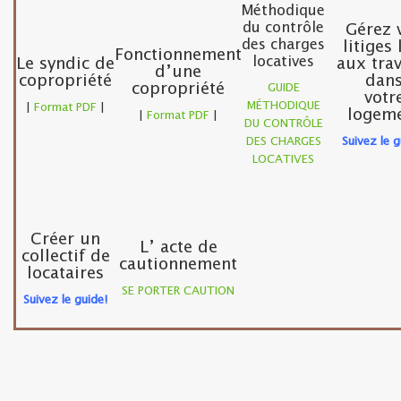
Méthodique
du contrôle
Gérez 
des charges
litiges 
Fonctionnement
locatives
Le syndic de
aux tra
d’une
copropriété
dan
copropriété
GUIDE
votr
MÉTHODIQUE
|
Format PDF
|
logem
|
Format PDF
|
DU CONTRÔLE
DES CHARGES
Suivez le g
LOCATIVES
Créer un
L’ acte de
collectif de
cautionnement
locataires
SE PORTER CAUTION
Suivez le guide!