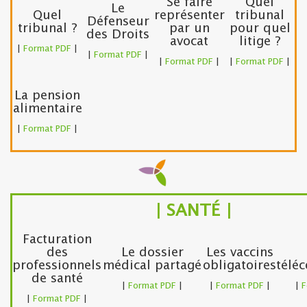
Se faire
Quel
Le
Quel
représenter
tribunal
Défenseur
tribunal ?
par un
pour quel
des Droits
avocat
litige ?
|
Format PDF
|
|
Format PDF
|
|
Format PDF
|
|
Format PDF
|
La pension
alimentaire
|
Format PDF
|
| SANTÉ |
Facturation
des
Le dossier
Les vaccins
professionnels
médical partagé
obligatoires
téléc
de santé
|
Format PDF
|
|
Format PDF
|
|
F
|
Format PDF
|