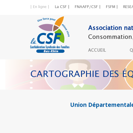
| En ligne |
La CSF |
FNAAFP/CSF |
FSFM |
RESE
Association nat
Consommation, c
ACCUEIL
Q
CARTOGRAPHIE DES ÉQ
Union Départementale 