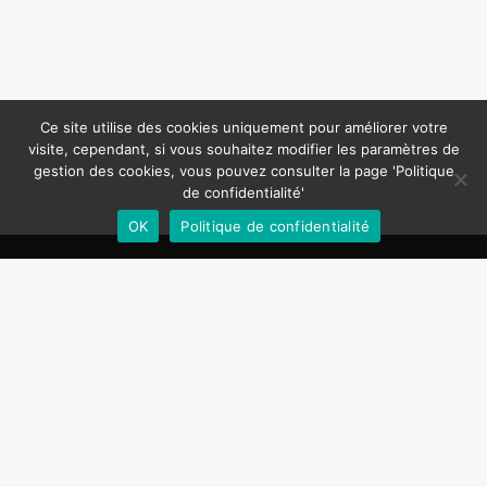
Ce site utilise des cookies uniquement pour améliorer votre
visite, cependant, si vous souhaitez modifier les paramètres de
gestion des cookies, vous pouvez consulter la page 'Politique
de confidentialité'
OK
Politique de confidentialité
Politique de confidentialité
Mentions légales
Contactez-nous
Copyright ©2020 | La CSF
Tous droits réservés
La CSF du Bas-Rhin
184, Route du Polygone
67 100 STRASBOURG