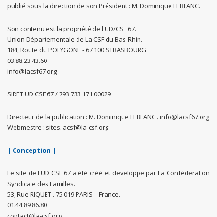
publié sous la direction de son Président : M. Dominique LEBLANC.
Son contenu est la propriété de l'UD/CSF 67.
Union Départementale de La CSF du Bas-Rhin.
184, Route du POLYGONE - 67 100 STRASBOURG
03.88.23.43.60
info@lacsf67.org
SIRET UD CSF 67 / 793 733 171 00029
Directeur de la publication : M. Dominique LEBLANC . info@lacsf67.org
Webmestre : sites.lacsf@la-csf.org
| Conception |
Le site de l'UD CSF 67 a été créé et développé par La Confédération
Syndicale des Familles.
53, Rue RIQUET . 75 019 PARIS – France.
01.44.89.86.80
contact@la-csf.org