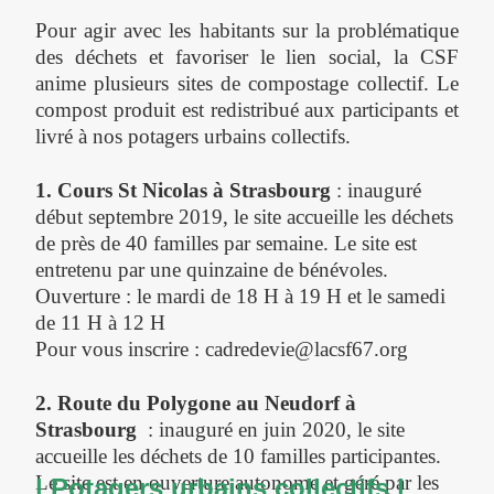
Pour agir avec les habitants sur la problématique
des déchets et favoriser le lien social, la CSF
anime plusieurs sites de compostage collectif. Le
compost produit est redistribué aux participants et
livré à nos potagers urbains collectifs.
1. Cours St Nicolas à Strasbourg
: inauguré
début septembre 2019, le site accueille les déchets
de près de 40 familles par semaine. Le site est
entretenu par une quinzaine de bénévoles.
Ouverture : le mardi de 18 H à 19 H et le samedi
de 11 H à 12 H
Pour vous inscrire : cadredevie@lacsf67.org
2. Route du Polygone au Neudorf à
Strasbourg
: inauguré en juin 2020, le site
accueille les déchets de 10 familles participantes.
Le site est en ouverture autonome et géré par les
| Potagers urbains collectifs |