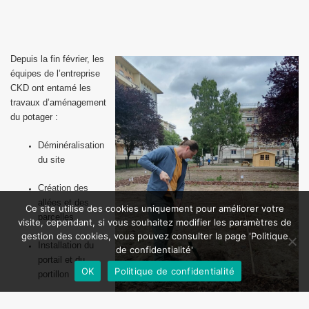
Depuis la fin février, les
équipes de l’entreprise
CKD ont entamé les
travaux d’aménagement
du potager :
Déminéralisation
du site
Création des
allées et des
Ce site utilise des cookies uniquement pour améliorer votre
parcelles
visite, cependant, si vous souhaitez modifier les paramètres de
gestion des cookies, vous pouvez consulter la page 'Politique
Installation du
de confidentialité'
portail et du
OK
Politique de confidentialité
portillon
Définition de