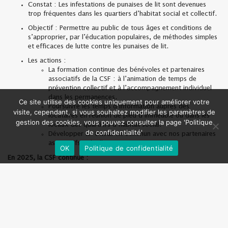
Constat :
Les infestations de punaises de lit sont devenues
trop fréquentes dans les quartiers d’habitat social et collectif.
Objectif :
Permettre au public de tous âges et conditions de
s’approprier, par l’éducation populaires, de méthodes simples
et efficaces de lutte contre les punaises de lit
.
Les actions :
La formation continue des bénévoles et partenaires
associatifs de la CSF : à l’animation de temps de
prévention collectif et à l’accompagnement individuel
dans les permanences.
Ce site utilise des cookies uniquement pour améliorer votre
Poursuivre les temps d’information auprès des
visite, cependant, si vous souhaitez modifier les paramètres de
locataires en réunion de pied d’immeuble ou dans les
gestion des cookies, vous pouvez consulter la page 'Politique
locaux des quartiers d’habitat social.
de confidentialité'
Développer un travail en commun avec nos partenaires
associatifs et
bailleurs sociaux
OK
Politique de confidentialité
En 2025, la CSF continue :
la programmation de formation des bénévoles et partenaires
de la CSF
les réunions
d’information
en pied
d’immeuble