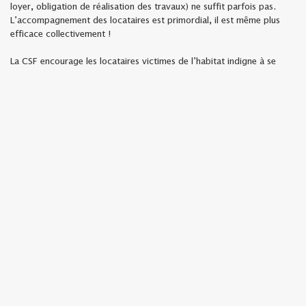
loyer, obligation de réalisation des travaux) ne suffit parfois pas.
L’accompagnement des locataires est primordial, il est même plus
efficace collectivement !
La CSF encourage les locataires victimes de l’habitat indigne à se
réunir pour mener des démarches en commun : rédaction de
courriers, saisie de la Commission Départementale de Conciliation
etc…
Des carences à corriger dans le parc social !
Infiltrations d’eau, manifestations de moisissures, chauffages
défectueux, les difficultés existent aussi dans le parc social. Elles
résultent d’un manque de moyen ou de gestion de proximité par les
bailleurs.
Depuis plus d’un la CSF 67 accompagne les locataires des tours
Batigère à Lingolsheim pour des logements dignes. Des travaux
importants devraient débuter sur les canalisations communes.
Prochaine réunion d’information pour les locataires organisée par
Jeudi 5 mars 2026 à 18h
Batigère sur les travaux :