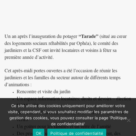
“Tarade”
Un an après l’inauguration du potager
(situé au cœur
des logements sociaux réhabilités par Ophéa), le comité des
jardiniers et la CSF ont invité locataires et voisins à fêter sa
première année d’activité.
Cet après-midi portes ouvertes a été l’occasion de réunir les
jardiniers et les familles du secteur autour de différents temps
d’animations :
Rencontre et visite du jardin
Un espace information locataires: droits et devoirs – élection
HLM 2026
Ce site utilise des cookies uniquement pour améliorer votre
Fabrication d’un hôtel à insecte avec
“Simon – Les mains
visite, cependant, si vous souhaitez modifier les paramètres de
gestion des cookies, vous pouvez consulter la page 'Politique
vertes”
de confidentialité'
Un goûter pour les familles et un verre de l’amitié
Des prises de paroles officielles de notre président, des
OK
Politique de confidentialité