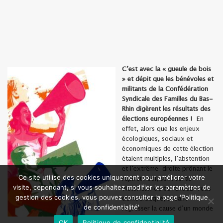
C’est avec la « gueule de bois
» et dépit que les bénévoles et
militants de la Confédération
Syndicale des Familles du Bas-
Rhin digèrent les résultats des
élections européennes !
En
effet, alors que les enjeux
écologiques, sociaux et
économiques de cette élection
étaient multiples, l’abstention
et l’extrême-droite prônant le
Ce site utilise des cookies uniquement pour améliorer votre
repli sur soi, sont sortis
visite, cependant, si vous souhaitez modifier les paramètres de
victorieux de ce rendez-vous
gestion des cookies, vous pouvez consulter la page 'Politique
démocratique, faisant
de confidentialité'
régresser la cause d’un monde
meilleur.
OK
Politique de confidentialité