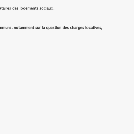
ataires des logements sociaux.
ommuns, notamment sur la question des charges locatives,
ieur Ratcliffe, Adjoint en charge de l’Urbanisme, du