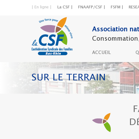
| En ligne |
La CSF |
FNAAFP/CSF |
FSFM |
RESE
Association nat
Consommation, c
ACCUEIL
Q
SUR LE TERRAIN
F
D