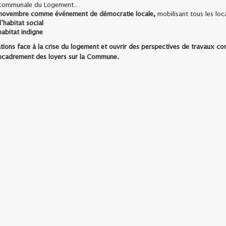
ntercommunale du Logement…
de novembre comme événement de démocratie locale,
mobilisant tous les loc
’habitat social
habitat indigne
ions face à la crise du logement et ouvrir des perspectives de travaux c
l’encadrement des loyers sur la Commune.
 respectifs, un bilan d’étape a été programmé fin septembre 2026 avec Mons
pps.