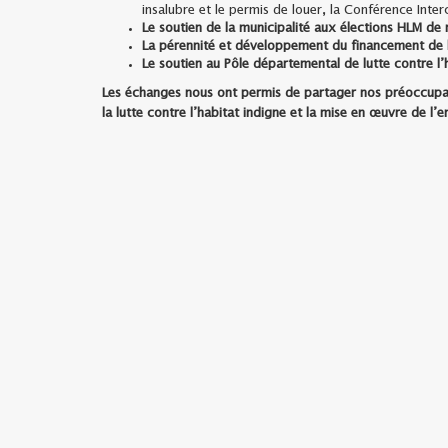
insalubre et le permis de louer, la Conférence I
Le soutien de la municipalité aux élections HLM 
La pérennité et développement du financement de l
Le soutien au Pôle départemental de lutte contre l’
Les échanges nous ont permis de partager nos préoccupat
la lutte contre l’habitat indigne et la mise en œuvre de 
Afin d’assurer la coordination et le suivi de nos travaux
Logement et des Domaines et Mme Aurélie Lescoute-Phili