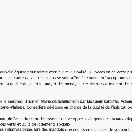
 nouvelle équipe pour administrer leur municipalité. A l’occasion de cette pri
tat et du cadre de vie. Ces sujets se sont affirmés comme préoccupations ma
t la qualité de vie et le budget des ménages, ces derniers attendent des r
e le mercredi 3 juin en Mairie de Schiltigheim par Monsieur Ratcliffe, Adjo
ute-Philipps, Conseillère déléguée en charge de la qualité de l’habitat, p
œuvre de
l’encadrement des loyers et développer les logements sociaux ada
aces verts et 35 % de logements sociaux.
es initiatives prises lors des mandats
précédents en particulier le soutien fin