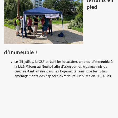
terrains en
pied
d’immeuble !
Le 15 juillet, la CSF a réuni les locataires en pied d’immeuble à
la Lizé Mâcon au Neuhof
afin d’aborder les travaux finis et
ceux restant à faire dans les logements, ainsi que les futurs
aménagements des espaces extérieurs. Débutés en 2021,
les
travaux de réhabilitation thermique de la Lizé-Mâcon
au
Neuhof s’approchent de la fin et démarre l’aménagement des
espaces extérieurs du quartier. Le relogement des locataires
du 8 au 16 Rue de Mâcon est engagé.
Le 16 juillet une rencontre en pied d’immeuble au quartier
Wihrel à Ostwald
animée par la CSF Ostwald qui accompagne